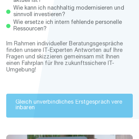
aktuell ist?
Wie kann ich nachhaltig modernisieren und
sinnvoll investieren?
Wie ersetze ich intern fehlende personelle
Ressourcen?
Im Rahmen individueller Beratungsgespräche
finden unsere IT-Experten Antworten auf Ihre
Fragen und skizzieren gemeinsam mit Ihnen
einen Fahrplan für Ihre zukunftssichere IT-
Umgebung!
G
l
e
i
c
h
u
n
v
e
r
b
i
n
d
l
i
c
h
e
s
E
r
s
t
g
e
s
p
r
ä
c
h
v
e
r
e
i
n
b
a
r
e
n