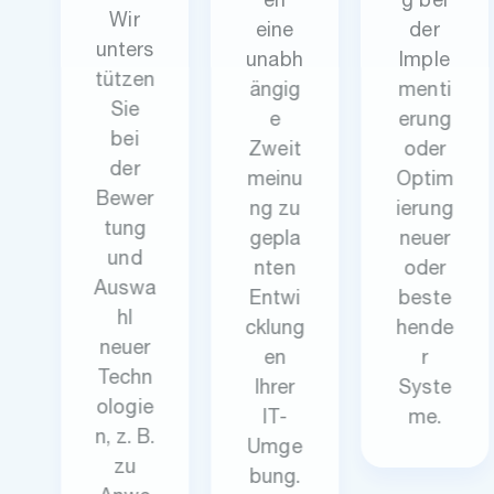
en
g bei
Wir
eine
der
unters
unabh
Imple
tützen
ängig
menti
Sie
e
erung
bei
Zweit
oder
der
meinu
Optim
Bewer
ng zu
ierung
tung
gepla
neuer
und
nten
oder
Auswa
Entwi
beste
hl
cklung
hende
neuer
en
r
Techn
Ihrer
Syste
ologie
IT-
me.
n, z. B.
Umge
zu
bung.