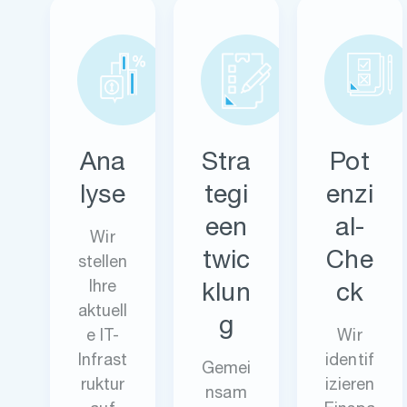
Ana
Stra
Pot
lyse
tegi
enzi
een
al-
Wir
twic
Che
stellen
Ihre
klun
ck
aktuell
g
e IT-
Wir
Infrast
identif
Gemei
ruktur
izieren
nsam