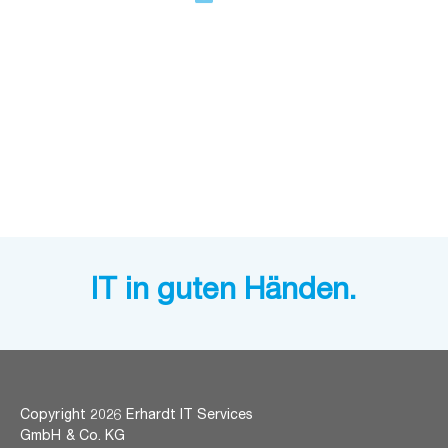
dt
-
its
erv
ice
s.d
e
IT in guten Händen.
Copyright 2026 Erhardt IT Services
GmbH & Co. KG