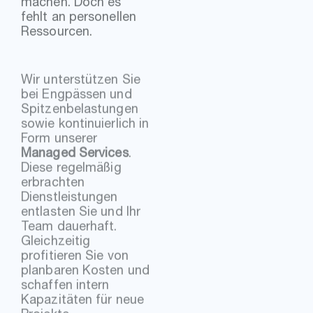
fehlt an personellen
Ressourcen.
Wir unterstützen Sie
bei Engpässen und
Spitzenbelastungen
sowie kontinuierlich in
Form unserer
Managed Services
.
Diese regelmäßig
erbrachten
Dienstleistungen
entlasten Sie und Ihr
Team dauerhaft.
Gleichzeitig
profitieren Sie von
planbaren Kosten und
schaffen intern
Kapazitäten für neue
Projekte.
H
i
e
r
m
e
h
r
ü
b
e
r