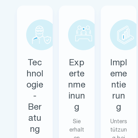
Tec
Exp
Impl
hnol
erte
eme
ogie
nme
ntie
-
inun
run
Ber
g
g
atu
Sie
Unters
ng
erhalt
tützun