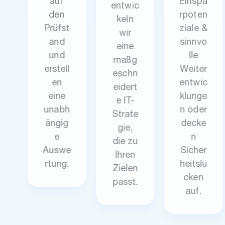
auf
Einspa
entwic
den
rpoten
keln
Prüfst
ziale &
wir
and
sinnvo
eine
und
lle
maßg
erstell
Weiter
eschn
en
entwic
eidert
eine
klunge
e IT-
unabh
n oder
Strate
ängig
decke
gie,
e
n
die zu
Auswe
Sicher
Ihren
rtung.
heitslü
Zielen
cken
passt.
auf.