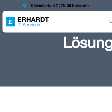
Kleinoberfeld 7 | 76135 Karlsruhe
L
Lösunge