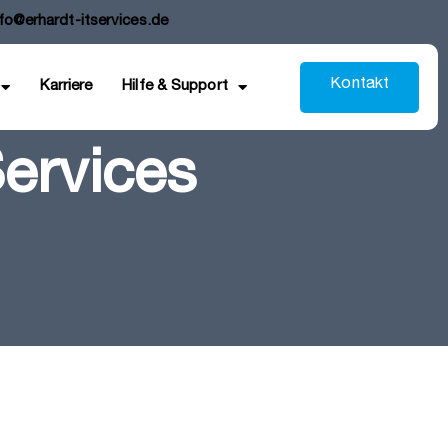
nfo@erhardt-itservices.de
K
o
n
t
a
k
t
Karriere
Hilfe & Support
ervices