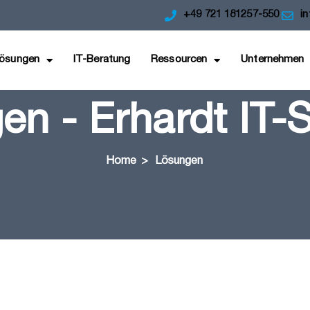
+49 721 181257-550
i
ösungen
IT-Beratung
Ressourcen
Unternehmen
n - Erhardt IT-S
Home
>
Lösungen