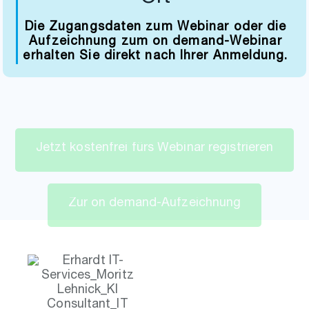
Die Zugangsdaten zum Webinar oder die
Aufzeichnung zum on demand-Webinar
erhalten Sie direkt nach Ihrer Anmeldung.
J
e
t
z
t
k
o
s
t
e
n
f
r
e
i
f
ü
r
s
W
e
b
i
n
a
r
r
e
g
i
s
t
r
i
e
r
e
n
Z
u
r
o
n
d
e
m
a
n
d
-
A
u
f
z
e
i
c
h
n
u
n
g
Ihr
Referent
Moritz