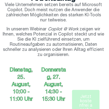
Viele Unternehmen setzen bereits auf Microsoft
Copilot. Doch meist nutzen die Anwender die
zahlreichen Möglichkeiten des starken KI-Tools
nur teilweise.
In unserem Webinar
Copilot @ Work
zeigen wir
Ihnen, welches Potenzial in Copilot steckt und wie
Sie die KI zielführend einsetzen, um
Routineaufgaben zu automatisieren, Daten
schneller zu analysieren oder Ihren Alltag effizient
zu organisieren.
Dienstag,
Donnersta
J
e
t
z
t
25.
g, 27.
k
o
s
t
e
August,
August,
n
f
r
e
i
a
n
s
e
h
e
10:00 -
14:30 -
n
11:00 Uhr
15:30 Uhr