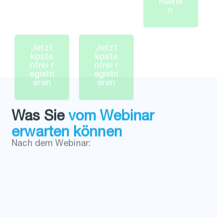
J
e
t
z
t
J
e
t
z
t
k
o
s
t
e
k
o
s
t
e
n
f
r
e
i
r
n
f
r
e
i
r
e
g
i
s
t
r
i
e
g
i
s
t
r
i
e
r
e
n
e
r
e
n
Was Sie
vom Webinar
erwarten können
Nach dem Webinar:
Wissen Sie, wie Sie die neue Excel-
Integration von Copilot gewinnbringend
nutzen
Erkennen Sie, welche Use Cases sich in
PowerPoint, Word, Excel, Teams & Outlook
besonders gut mit Copilot umsetzen lassen