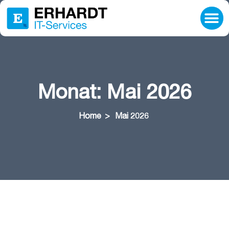
Lösungen
IT-Beratung
Ressourcen
Unternehmen
Karriere
Hilfe & Support
Monat:
Mai 2026
Home
>
Mai 2026