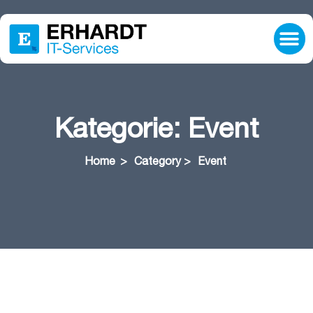
Lösungen
IT-Beratung
Ressourcen
Unternehmen
Karriere
Hilfe & Support
Kategorie:
Event
Home
>
Category >
Event