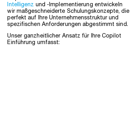
Intelligenz
und -Implementierung entwickeln
wir maßgeschneiderte Schulungskonzepte, die
perfekt auf Ihre Unternehmensstruktur und
spezifischen Anforderungen abgestimmt sind.
Unser ganzheitlicher Ansatz für Ihre Copilot
Einführung umfasst:
Strategische Planung:
Entwicklung einer
individuellen Roadmap für die
phasenweise Einführung
Team-Assessment:
Analyse und
Priorisierung der optimalen Reihenfolge
für Ihre Abteilungen
Maßgeschneiderte Schulungen:
Praxisnahe Workshops und Trainings für
jedes Team
Technische Integration:
Sichere
Konfiguration und Anbindung an Ihre
bestehenden Systeme
Kontinuierlicher Support:
Begleitung
während der gesamten Einführungsphase