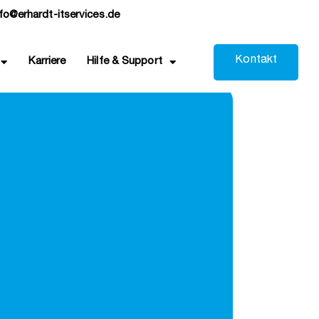
nfo@erhardt-itservices.de
K
o
n
t
a
k
t
Karriere
Hilfe & Support