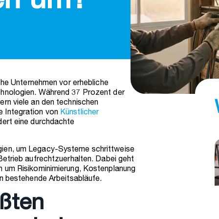
ren um?
sche Unternehmen vor erhebliche
chnologien. Während 37 Prozent der
ern viele an den technischen
e Integration von
Künstlicher
ert eine durchdachte
gien, um Legacy-Systeme schrittweise
Betrieb aufrechtzuerhalten. Dabei geht
ch um Risikominimierung, Kostenplanung
in bestehende Arbeitsabläufe.
ößten