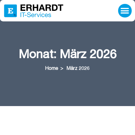
Lösungen
IT-Beratung
Ressourcen
Unternehmen
Karriere
Hilfe & Support
Monat:
März 2026
Home
>
März 2026