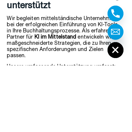
unterstützt
Wir begleiten mittelständische Unternehmen
bei der erfolgreichen Einführung von KI-Tools
in Ihre Buchhaltungsprozesse. Als erfahrener
Partner für
KI im Mittelstand
entwickeln wir
Hide chaty
maßgeschneiderte Strategien, die zu Ihren
spezifischen Anforderungen und Zielen
passen.
Unsere umfassende Unterstützung umfasst:
Potenzialanalyse:
Identifikation der
besten Automatisierungsmöglichkeiten in
Ihrer Buchhaltung
Tool-Bewertung:
Auswahl der passenden
KI-Lösungen basierend auf Ihren
Prozessen und Ihrem Budget
Sichere Implementierung:
DSGVO-
konforme Einführung mit minimalen
Betriebsunterbrechungen