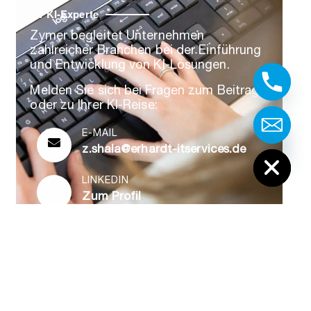
Ihr KI-Experte
Zymer begleitet Unternehmen
zahlreicher Branchen bei der Einführung
und Entwicklung von KI-Lösungen.
Melden Sie sich bei Fragen zum Beitrag
oder zu Ihrer KI-Reise:
E-MAIL
Hide chaty
z.shala@erhardt-itservices.de
LINKEDIN
Zum Profil
Zum Kontaktformular