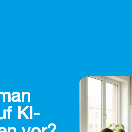
 man
uf KI-