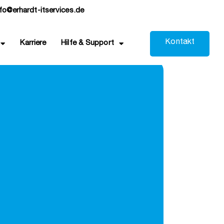
nfo@erhardt-itservices.de
K
o
n
t
a
k
t
Karriere
Hilfe & Support