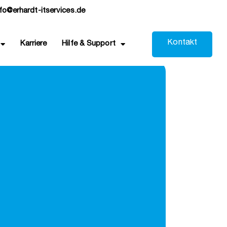
nfo@erhardt-itservices.de
K
o
n
t
a
k
t
Karriere
Hilfe & Support